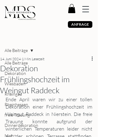
ANFRAGE
Beitrag
Alle Beiträge
14. Juni 2024
1 Min. Lesezeit
Alle Beiträge
Dekoration
Dekoration
Frühlingshochzeit im
Wiesbaden
Weingut Raddeck
Rheingau
Ende April waren wir zu einer tollen 
Rheinhessen
Dekoration einer Frühlingshochzeit im 
Weingut Raddeck in Nierstein. Die freie 
freie Trauung
Trauung konnte aufgrund der 
Dinnerdekoration
winterlichen Temperaturen leider nicht 
Mainz
auf der schönen Terrasse stattfinden. 