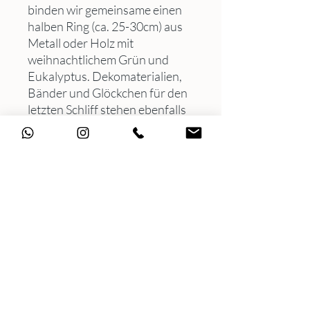
binden wir gemeinsame einen
halben Ring (ca. 25-30cm) aus
Metall oder Holz mit
weihnachtlichem Grün und
Eukalyptus. Dekomaterialien,
Bänder und Glöckchen für den
letzten Schliff stehen ebenfalls
zur Verfügung. Alle Materialien
genauso wie alle Tipps & Tricks
sind im Preis inkludiert.
ORT: bei uns im Studio | 65199
WI
DAUER: ca. 1,5h
TERMIN: 02.12.2026 von
18.00-19.30 Uhr